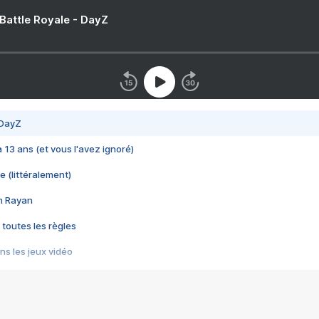
 Battle Royale - DayZ
 DayZ
 a 13 ans (et vous l'avez ignoré)
e (littéralement)
im Rayan
 toutes les règles
s les jeux vidéo
us choquant de Rockstar ? - Le scandale BULLY
e plus moche de Steam